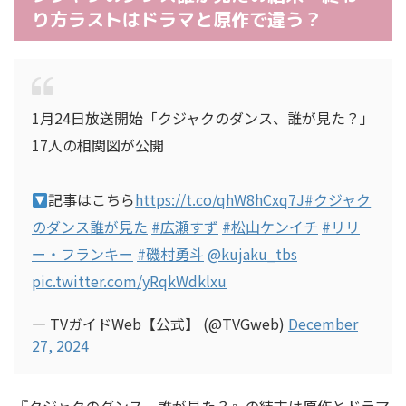
り方ラストはドラマと原作で違う？
1月24日放送開始「クジャクのダンス、誰が見た？」
17人の相関図が公開
記事はこちら
https://t.co/qhW8hCxq7J
#クジャク
のダンス誰が見た
#広瀬すず
#松山ケンイチ
#リリ
ー・フランキー
#磯村勇斗
@kujaku_tbs
pic.twitter.com/yRqkWdklxu
— TVガイドWeb【公式】 (@TVGweb)
December
27, 2024