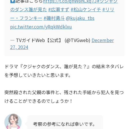
記事はこちら
https://t.co/qhW8hCxq7J
#クジャク
のダンス誰が見た
#広瀬すず
#松山ケンイチ
#リリ
ー・フランキー
#磯村勇斗
@kujaku_tbs
pic.twitter.com/yRqkWdklxu
— TVガイドWeb【公式】 (@TVGweb)
December
27, 2024
ドラマ『クジャクのダンス、誰が見た？』の結末ネタバレ
を予想していきたいと思います。
突然殺された父親の事件と、残された手紙から犯人を見つ
けることができるのでしょうか！
考察の参考になれば幸いです。