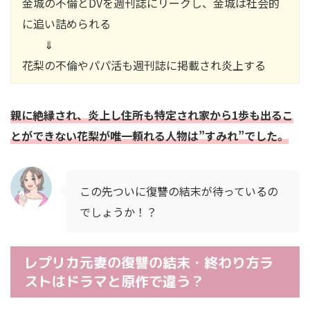
金城の不倫とDVを週刊誌にリークし、金城は社会的
に追い詰められる
⇓
花梨の不倫やパパ活も週刊誌に掲載され炎上する
親に絶縁され、炎上し住所も特定され家から1歩も出るこ
とができない花梨が唯一頼れる人物は”すみれ”でした。
この先ついに復讐の結末が待っているの
でしょうか！？
レプリカ元妻の復讐の結末・終わり方ラ
ストはドラマと原作で違う？