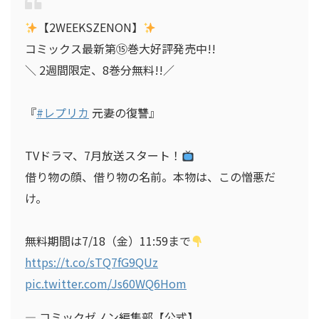
【2WEEKSZENON】
コミックス最新第⑮巻大好評発売中!!
＼ 2週間限定、8巻分無料!!／
『
#レプリカ
元妻の復讐』
TVドラマ、7月放送スタート！
借り物の顔、借り物の名前。本物は、この憎悪だ
け。
無料期間は7/18（金）11:59まで
https://t.co/sTQ7fG9QUz
pic.twitter.com/Js60WQ6Hom
— コミックゼノン編集部【公式】