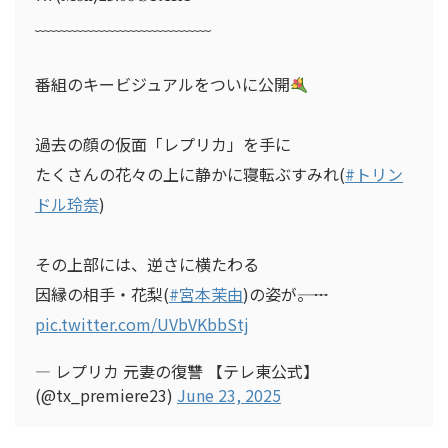
﹏﹏﹏﹏﹏﹏﹏﹏﹏﹏﹏
番組のキービジュアルをついに公開
過去の顔の仮面「レプリカ」を手に
たくさんの花々の上に静かに寝転ぶすみれ(
#トリン
ドル玲奈
)
その上部には、逆さに横たわる
因縁の相手・花梨(
#宮本茉由
)の姿が――。…
pic.twitter.com/UVbVKbbStj
— レプリカ 元妻の復讐 【テレ東公式】
(@tx_premiere23)
June 23, 2025