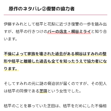
原作のネタバレ②復讐の協力者
伊藤すみれとして桔平と花梨に近づき復讐の一歩を踏み出
すが、桔平の行きつけの
バーの店主・桐谷ミライ
と知り合
います。
不倫によって家族を壊された過去がある桐谷はすみれの整
形や桔平と離婚した過去も全てを知ったうえで協力者にな
ります。
そしてすみれの元に謎の脅迫状が届くのですが、その犯人
は桔平の同僚である
芝田
という女性でした。
桔平のことを慕っていた芝田は、桔平をだめにした不倫相